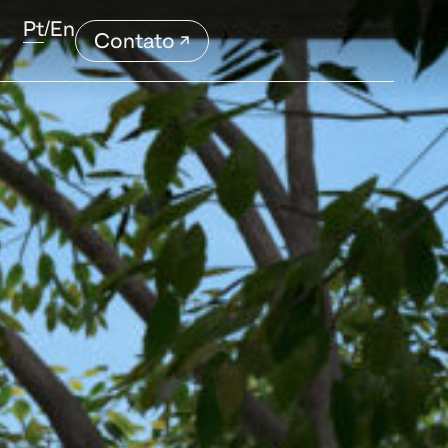
Pt
/
En
Contato ↗