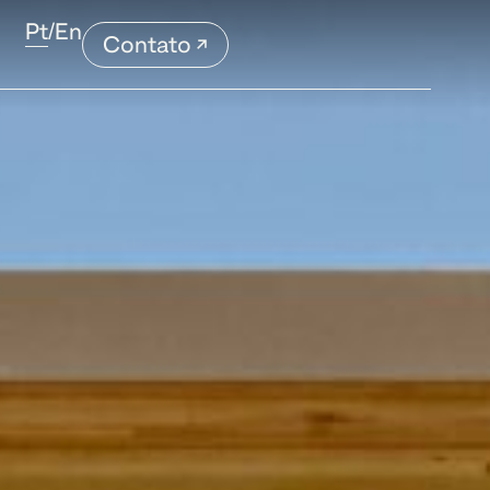
Pt
/
En
Contato ↗